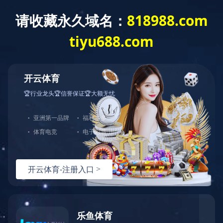
鲁泰控股集团党性教育基地启动仪式